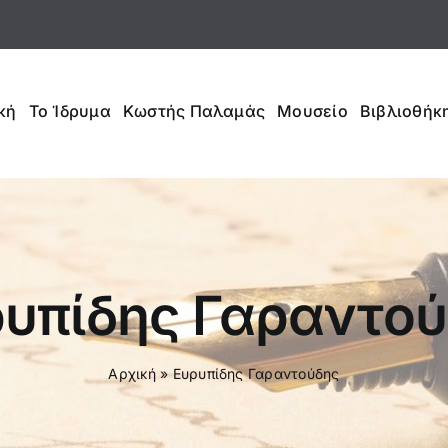
κή
Το Ίδρυμα
Κωστής Παλαμάς
Μουσείο
Βιβλιοθήκη
υπίδης Γαραντο
Αρχική
»
Ευρυπίδης Γαραντούδης