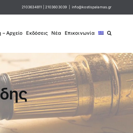
2103634811
|
2103603039
|
info@kostispalamas.gr
 – Αρχείο
Εκδόσεις
Νέα
Επικοινωνία
ύδης