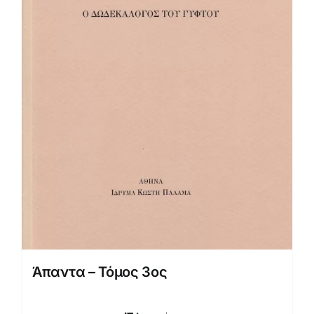
Άπαντα – Τόμος 3ος