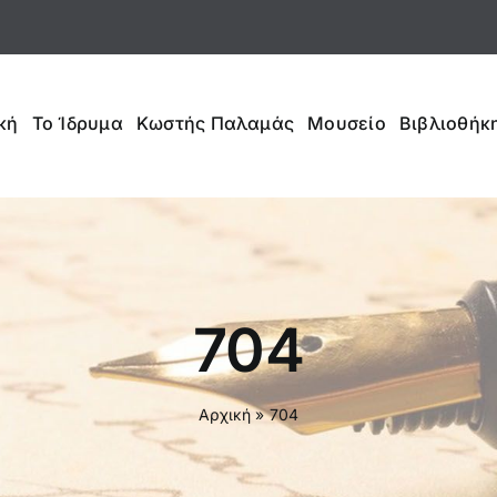
κή
Το Ίδρυμα
Κωστής Παλαμάς
Μουσείο
Βιβλιοθήκη
704
Αρχική
»
704