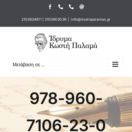
Μετάβαση
Facebook
Τηλέφωνο
Τηλέφωνο
Email
στο
περιεχόμενο
2103634811
|
2103603039
|
info@kostispalamas.gr
Μετάβαση σε ...
978-960-
7106-23-0