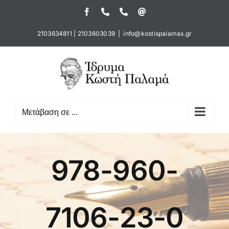
Μετάβαση
Facebook
Τηλέφωνο
Τηλέφωνο
Email
στο
περιεχόμενο
2103634811
|
2103603039
|
info@kostispalamas.gr
Μετάβαση σε ...
978-960-
7106-23-0