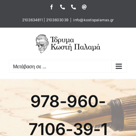
Μετάβαση
Facebook
Τηλέφωνο
Τηλέφωνο
Email
στο
περιεχόμενο
2103634811
|
2103603039
|
info@kostispalamas.gr
Μετάβαση σε ...
978-960-
7106-39-1