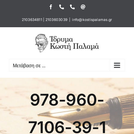
Μετάβαση
Facebook
Τηλέφωνο
Τηλέφωνο
Email
στο
περιεχόμενο
2103634811
|
2103603039
|
info@kostispalamas.gr
Μετάβαση σε ...
978-960-
7106-39-1