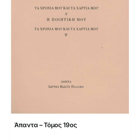
Άπαντα – Τόμος 19ος