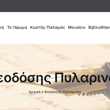
κή
Το Ίδρυμα
Κωστής Παλαμάς
Μουσείο
Βιβλιοθήκη
εοδόσης Πυλαριν
Αρχική
»
Θεοδόσης Πυλαρινός