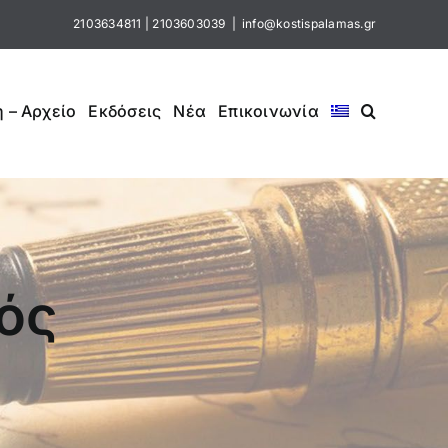
2103634811
|
2103603039
|
info@kostispalamas.gr
 – Αρχείο
Εκδόσεις
Νέα
Επικοινωνία
ός