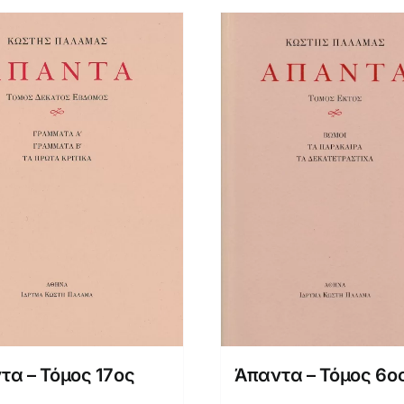
τα – Τόμος 17ος
Άπαντα – Τόμος 6ο