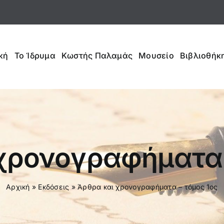
κή
Το Ίδρυμα
Κωστής Παλαμάς
Μουσείο
Βιβλιοθήκη
χρονογραφήματα 
Αρχική
»
Εκδόσεις
»
Άρθρα και χρονογραφήματα – τόμος 1ος