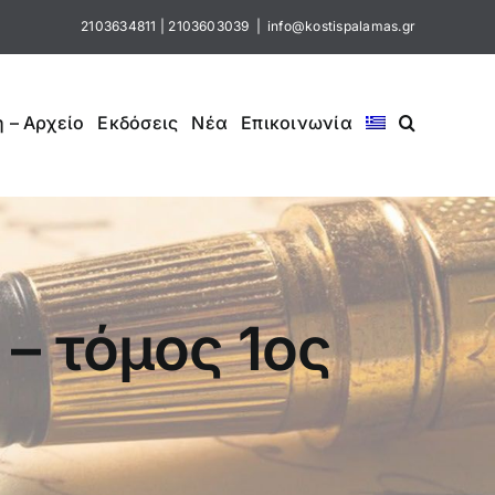
2103634811
|
2103603039
|
info@kostispalamas.gr
 – Αρχείο
Εκδόσεις
Νέα
Επικοινωνία
– τόμος 1ος