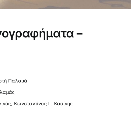
νογραφήματα –
στή Παλαμά
αλαμάς
δινός
,
Κωνσταντίνος Γ. Κασίνης