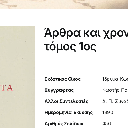
Άρθρα και χρο
τόμος 1ος
Εκδοτικός Οίκος
Ίδρυμα Κω
Συγγραφέας
Κωστής Π
Άλλοι Συντελεστές
Δ. Π. Συνα
Ημερομηνία Έκδοσης
1990
Αριθμός Σελίδων
456