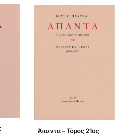
ς
Άπαντα – Τόμος 21ος