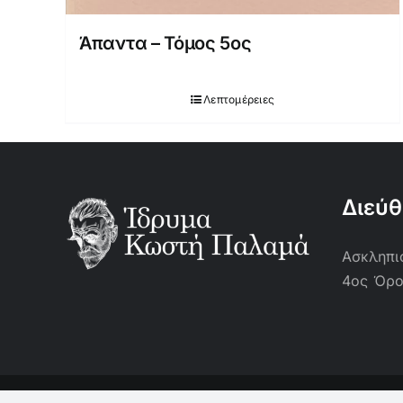
Άπαντα – Τόμος 5ος
Λεπτομέρειες
Διεύ
Ασκληπιο
4ος Όρ