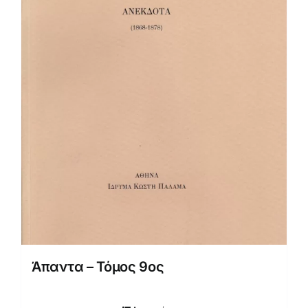
Άπαντα – Τόμος 9ος