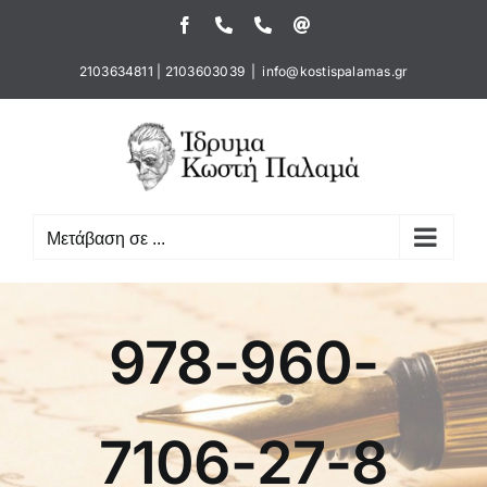
Μετάβαση
Facebook
Τηλέφωνο
Τηλέφωνο
Email
στο
περιεχόμενο
2103634811
|
2103603039
|
info@kostispalamas.gr
Μετάβαση σε ...
978-960-
7106-27-8