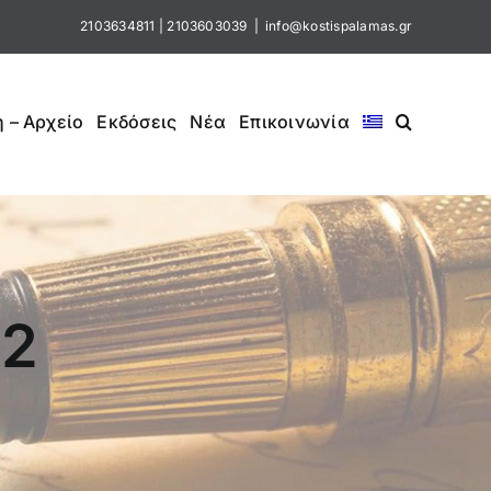
2103634811
|
2103603039
|
info@kostispalamas.gr
 – Αρχείο
Εκδόσεις
Νέα
Επικοινωνία
-2