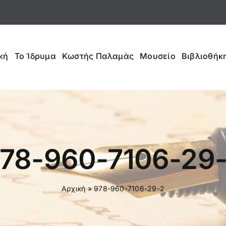
κή
Το Ίδρυμα
Κωστής Παλαμάς
Μουσείο
Βιβλιοθήκη
78-960-7106-29
Αρχική
»
978-960-7106-29-2