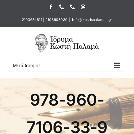
Μετάβαση
Facebook
Τηλέφωνο
Τηλέφωνο
Email
στο
περιεχόμενο
2103634811
|
2103603039
|
info@kostispalamas.gr
Μετάβαση σε ...
978-960-
7106-33-9