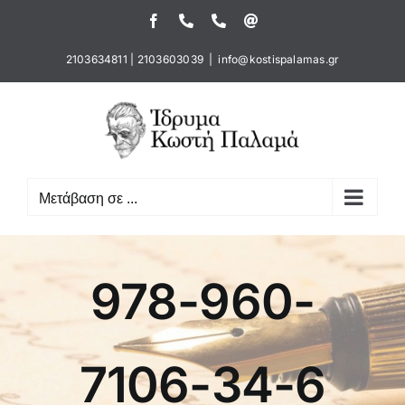
Μετάβαση
Facebook
Τηλέφωνο
Τηλέφωνο
Email
στο
περιεχόμενο
2103634811
|
2103603039
|
info@kostispalamas.gr
Μετάβαση σε ...
978-960-
7106-34-6