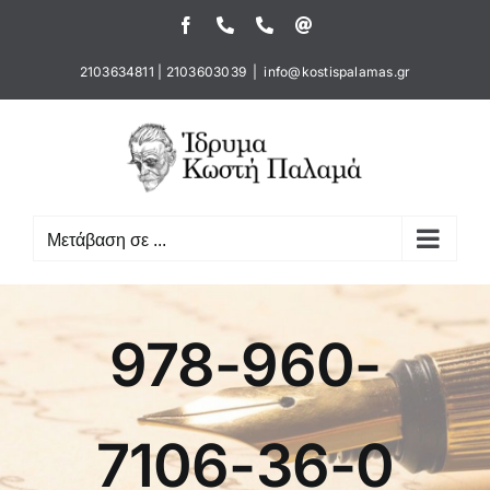
Μετάβαση
Facebook
Τηλέφωνο
Τηλέφωνο
Email
στο
περιεχόμενο
2103634811
|
2103603039
|
info@kostispalamas.gr
Μετάβαση σε ...
978-960-
7106-36-0