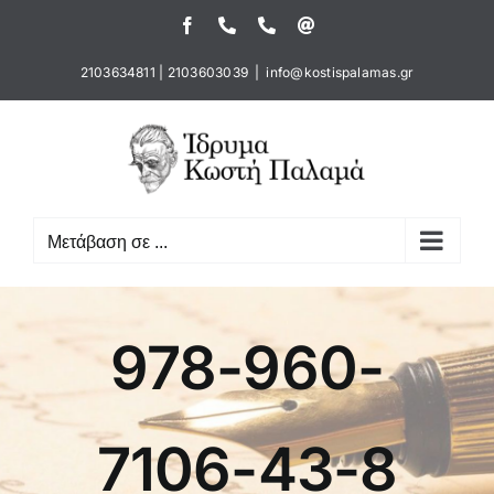
Μετάβαση
Facebook
Τηλέφωνο
Τηλέφωνο
Email
στο
περιεχόμενο
2103634811
|
2103603039
|
info@kostispalamas.gr
Μετάβαση σε ...
978-960-
7106-43-8