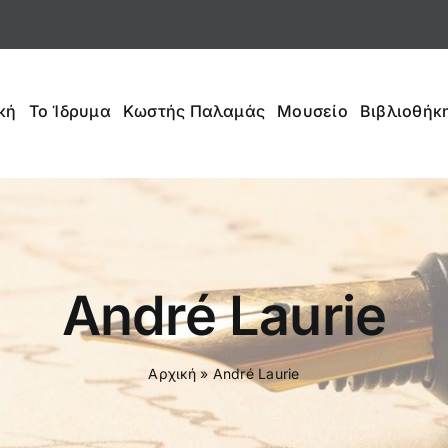
κή
Το Ίδρυμα
Κωστής Παλαμάς
Μουσείο
Βιβλιοθήκη
André Laurie
Αρχική
»
André Laurie