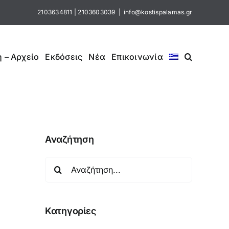
2103634811
|
2103603039
|
info@kostispalamas.gr
 – Αρχείο
Εκδόσεις
Νέα
Επικοινωνία
Αναζήτηση
Αναζήτηση
για:
Κατηγορίες