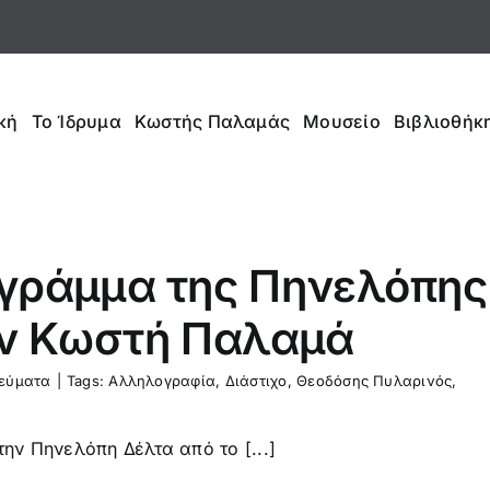
κή
Το Ίδρυμα
Κωστής Παλαμάς
Μουσείο
Βιβλιοθήκη
γράμμα της Πηνελόπης
ον Κωστή Παλαμά
εύματα
|
Tags:
Αλληλογραφία
,
Διάστιχο
,
Θεοδόσης Πυλαρινός
,
την Πηνελόπη Δέλτα από το [...]