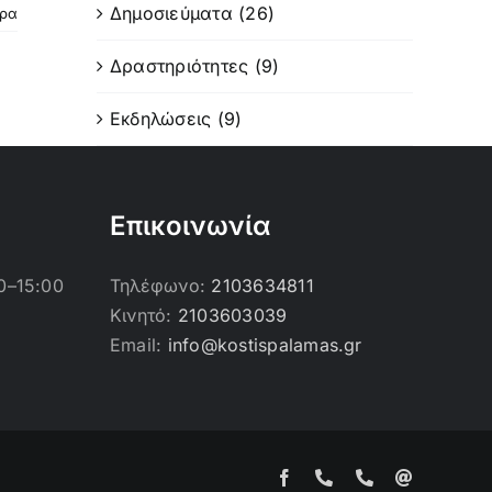
Δημοσιεύματα (26)
ερα
Δραστηριότητες (9)
Εκδηλώσεις (9)
Επικοινωνία
0–15:00
Τηλέφωνο:
2103634811
Κινητό:
2103603039
Email:
info@kostispalamas.gr
Facebook
Τηλέφωνο
Τηλέφωνο
Email