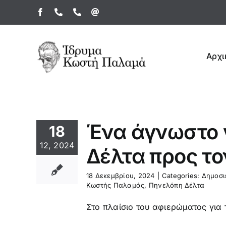
Μετάβαση
Facebook
Τηλέφωνο
Τηλέφωνο
Email
στο
περιεχόμενο
Αρχι
Ένα άγνωστο 
18
12, 2024
Δέλτα προς τ
18 Δεκεμβρίου, 2024
|
Categories:
Δημοσι
Κωστής Παλαμάς
,
Πηνελόπη Δέλτα
Στο πλαίσιο του αφιερώματος για 