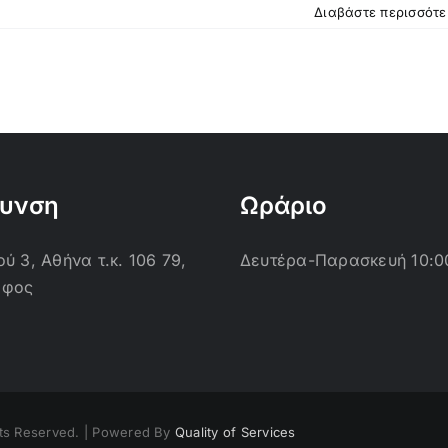
Διαβάστε περισσότ
θυνση
Ωράριο
ύ 3, Αθήνα τ.κ. 106 79,
Δευτέρα-Παρασκευή 10:0
οφος
ts Reserved. | Powered By
Quality of Services