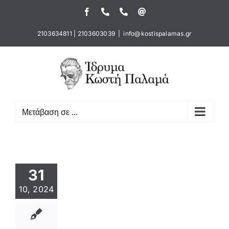
Μετάβαση
Facebook
Τηλέφωνο
Τηλέφωνο
Email
στο
περιεχόμενο
2103634811
|
2103603039
|
info@kostispalamas.gr
Μετάβαση σε ...
31
10, 2024