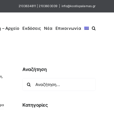
2103634811
|
2103603039
|
info@kostispalamas.gr
 – Αρχείο
Εκδόσεις
Νέα
Επικοινωνία
Αναζήτηση
ση
,
Αναζήτηση
για:
Κατηγορίες
ερα