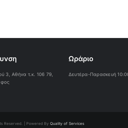
θυνση
Ωράριο
ύ 3, Αθήνα τ.κ. 106 79,
Δευτέρα-Παρασκευή 10:0
οφος
ts Reserved. | Powered By
Quality of Services