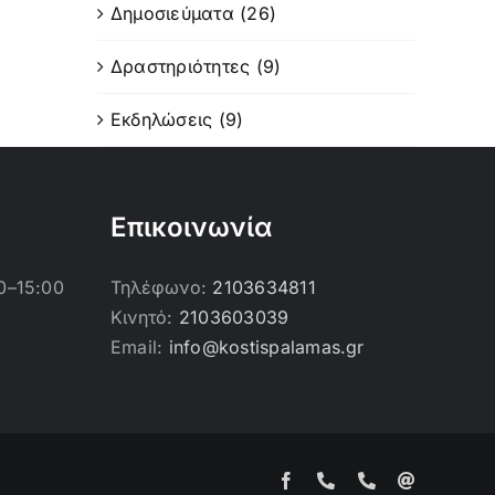
Δημοσιεύματα (26)
Δραστηριότητες (9)
Εκδηλώσεις (9)
Επικοινωνία
0–15:00
Τηλέφωνο:
2103634811
Κινητό:
2103603039
Email:
info@kostispalamas.gr
Facebook
Τηλέφωνο
Τηλέφωνο
Email