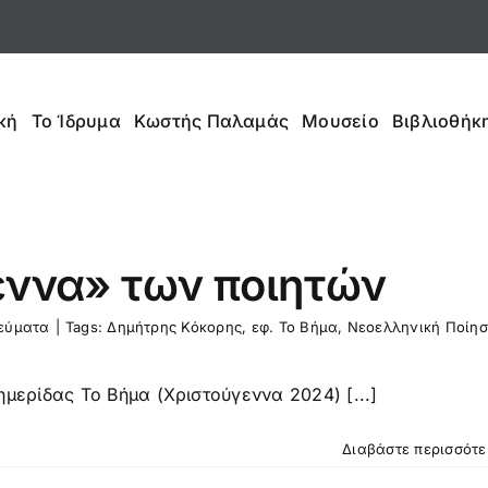
κή
Το Ίδρυμα
Κωστής Παλαμάς
Μουσείο
Βιβλιοθήκη
εννα» των ποιητών
εύματα
|
Tags:
Δημήτρης Κόκορης
,
εφ. Το Βήμα
,
Νεοελληνική Ποίη
μερίδας Το Βήμα (Χριστούγεννα 2024) [...]
Διαβάστε περισσότ