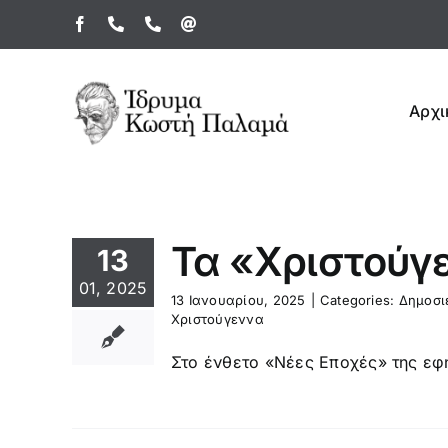
Μετάβαση
Facebook
Τηλέφωνο
Τηλέφωνο
Email
στο
περιεχόμενο
Αρχι
Τα «Χριστούγ
13
01, 2025
13 Ιανουαρίου, 2025
|
Categories:
Δημοσι
Χριστούγεννα
Στο ένθετο «Νέες Εποχές» της εφη