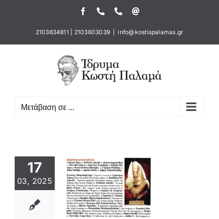
Μετάβαση
Facebook
Τηλέφωνο
Τηλέφωνο
Email
στο
περιεχόμενο
2103634811
|
2103603039
|
info@kostispalamas.gr
Μετάβαση σε ...
17
03, 2025
ράμματα
νησίων στον
τή Παλαμά
μοσιεύματα