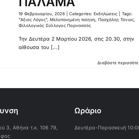
ΠΑΛΑΜΑ
19 Φεβρουαρίου, 2026
|
Categories:
Εκδηλώσεις
|
Tags:
"Άξιος Λόγος"
,
Μελοποιημένη ποίηση
,
Πασχάλης Τόνιος
,
Φιλολογικός Σύλλογος Παρνασσός
Την Δευτέρα 2 Μαρτίου 2026, στις 20.30, στην
αίθουσα του [...]
Διαβάστε περισσότ
θυνση
Ωράριο
ύ 3, Αθήνα τ.κ. 106 79,
Δευτέρα-Παρασκευή 10:0
οφος