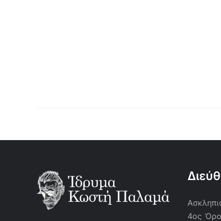
Διεύ
Ασκληπιο
4ος Όρ