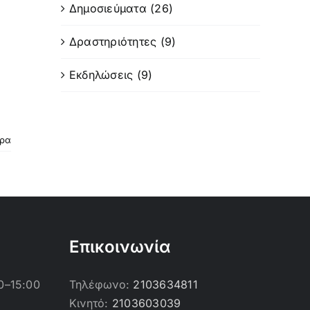
Δημοσιεύματα (26)
Δραστηριότητες (9)
Εκδηλώσεις (9)
ερα
Επικοινωνία
0–15:00
Τηλέφωνο:
2103634811
Κινητό:
2103603039