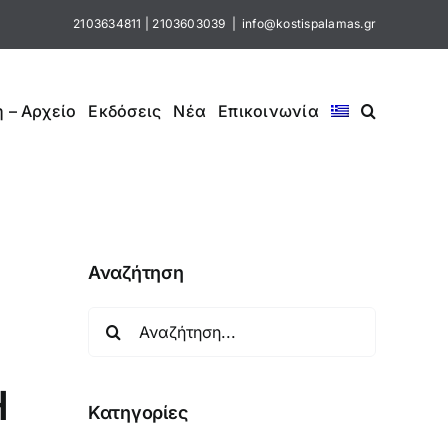
2103634811
|
2103603039
|
info@kostispalamas.gr
 – Αρχείο
Εκδόσεις
Νέα
Επικοινωνία
Αναζήτηση
Αναζήτηση
για:
Η
Κατηγορίες