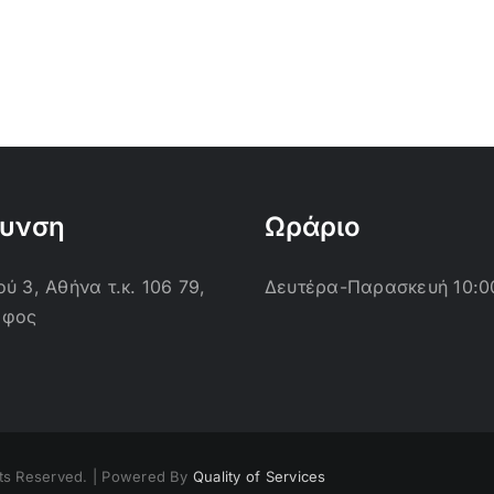
θυνση
Ωράριο
ύ 3, Αθήνα τ.κ. 106 79,
Δευτέρα-Παρασκευή 10:0
οφος
ts Reserved. | Powered By
Quality of Services