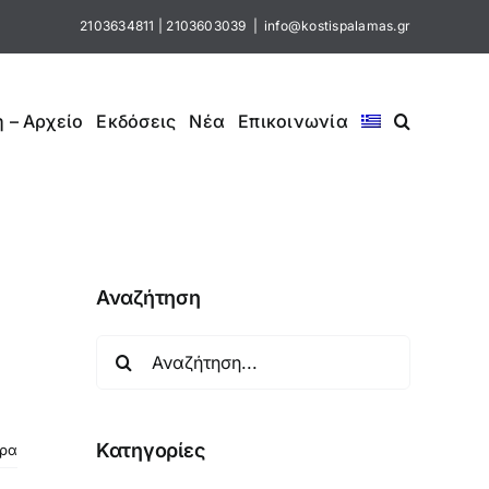
2103634811
|
2103603039
|
info@kostispalamas.gr
 – Αρχείο
Εκδόσεις
Νέα
Επικοινωνία
Αναζήτηση
Αναζήτηση
για:
Κατηγορίες
ερα