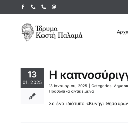
Μετάβαση
Facebook
Τηλέφωνο
Τηλέφωνο
Email
στο
περιεχόμενο
Αρχι
Η καπνοσύριγ
13
01, 2025
13 Ιανουαρίου, 2025
|
Categories:
Δημοσι
Προσωπικά αντικείμενα
Σε ένα ιδιότυπο «Κυνήγι Θησαυρών»