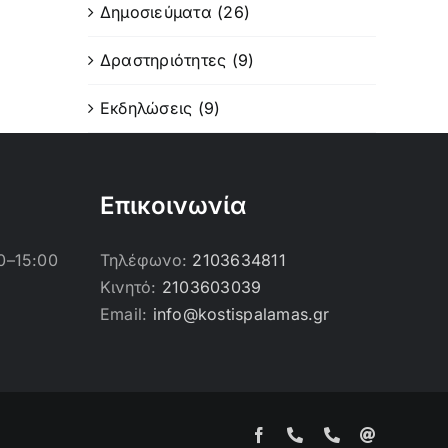
Δημοσιεύματα (26)
Δραστηριότητες (9)
Εκδηλώσεις (9)
Επικοινωνία
0–15:00
Τηλέφωνο:
2103634811
Κινητό:
2103603039
Email:
info@kostispalamas.gr
Facebook
Τηλέφωνο
Τηλέφωνο
Email