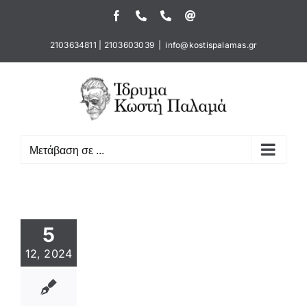
Μετάβαση
Facebook
Τηλέφωνο
Τηλέφωνο
Email
στο
περιεχόμενο
2103634811
|
2103603039
|
info@kostispalamas.gr
Μετάβαση σε ...
5
12, 2024