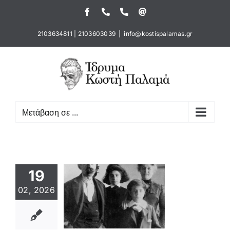
Μετάβαση
Facebook
Τηλέφωνο
Τηλέφωνο
Email
στο
περιεχόμενο
2103634811
|
2103603039
|
info@kostispalamas.gr
Μετάβαση σε ...
19
α Βάλβη, η
02, 2026
τροφος και
ύσα του
λου Ποιητή