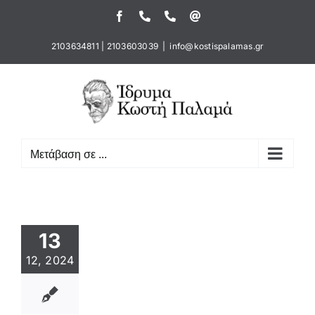
Μετάβαση
Facebook
Τηλέφωνο
Τηλέφωνο
Email
στο
περιεχόμενο
2103634811
|
2103603039
|
info@kostispalamas.gr
Μετάβαση σε ...
13
12, 2024