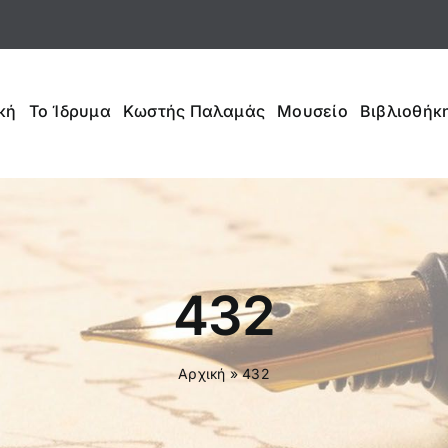
κή
Το Ίδρυμα
Κωστής Παλαμάς
Μουσείο
Βιβλιοθήκη
432
Αρχική
»
432