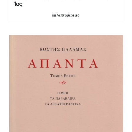
1ος
Λεπτομέρειες