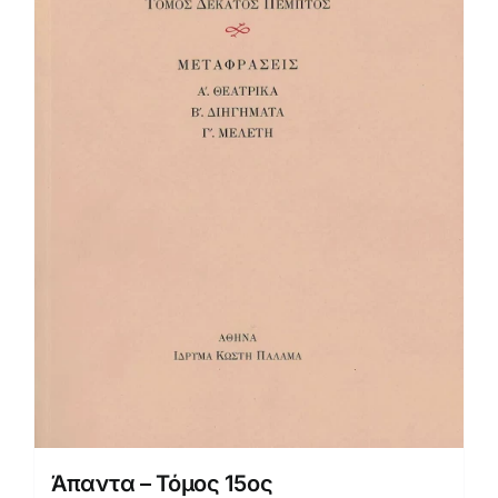
Άπαντα – Τόμος 15ος