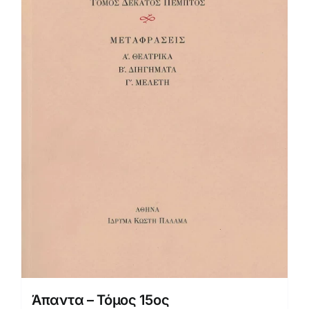
Άπαντα – Τόμος 15ος