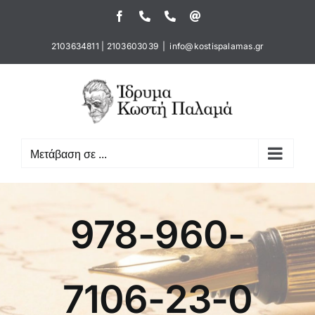
Μετάβαση
Facebook
Τηλέφωνο
Τηλέφωνο
Email
στο
περιεχόμενο
2103634811
|
2103603039
|
info@kostispalamas.gr
Μετάβαση σε ...
978-960-
7106-23-0