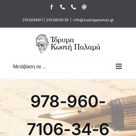
Μετάβαση
Facebook
Τηλέφωνο
Τηλέφωνο
Email
στο
περιεχόμενο
2103634811
|
2103603039
|
info@kostispalamas.gr
Μετάβαση σε ...
978-960-
7106-34-6