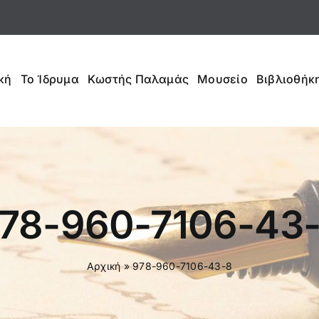
κή
Το Ίδρυμα
Κωστής Παλαμάς
Μουσείο
Βιβλιοθήκη
78-960-7106-43
Αρχική
»
978-960-7106-43-8