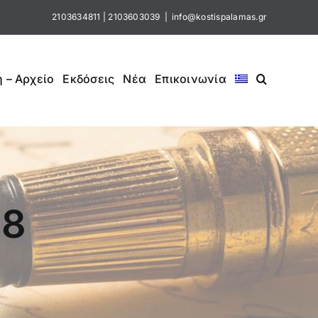
2103634811
|
2103603039
|
info@kostispalamas.gr
 – Αρχείο
Εκδόσεις
Νέα
Επικοινωνία
-8