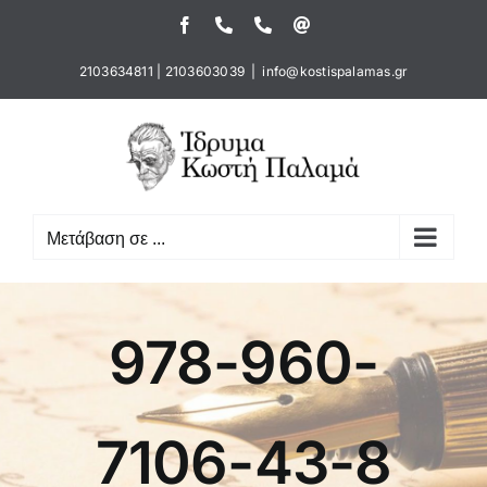
Μετάβαση
Facebook
Τηλέφωνο
Τηλέφωνο
Email
στο
περιεχόμενο
2103634811
|
2103603039
|
info@kostispalamas.gr
Μετάβαση σε ...
978-960-
7106-43-8