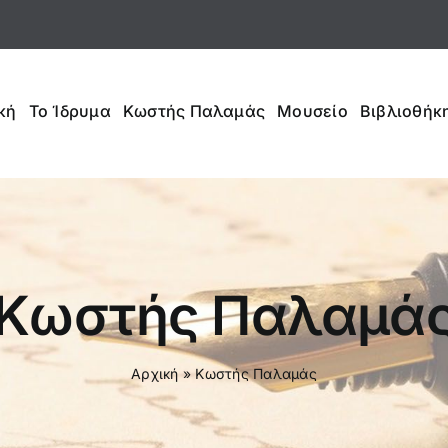
κή
Το Ίδρυμα
Κωστής Παλαμάς
Μουσείο
Βιβλιοθήκη
Κωστής Παλαμά
Αρχική
»
Κωστής Παλαμάς