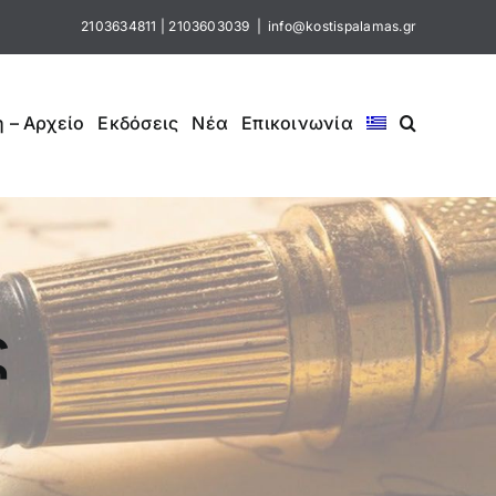
2103634811
|
2103603039
|
info@kostispalamas.gr
 – Αρχείο
Εκδόσεις
Νέα
Επικοινωνία
ς