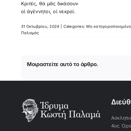
Κριτές, θὰ μᾶς δικάσουν
οἱ ἀγέννητοι, οἱ νεκροί.
31 Οκτωβρίου, 2024
|
Categories:
Μη κατηγοριοποιημέν
Παλαμάς
Μοιραστείτε αυτό το άρθρο.
Διεύ
Ασκληπιο
4ος Όρ