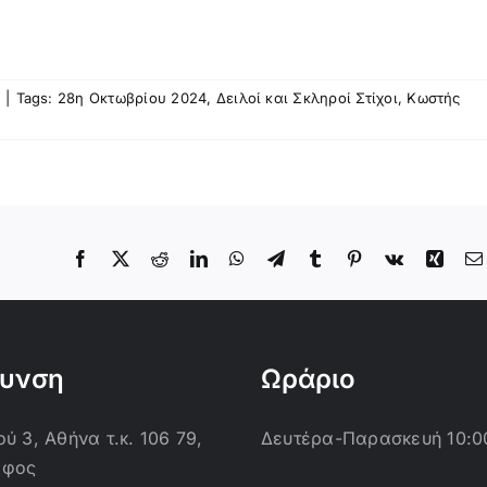
ο
|
Tags:
28η Οκτωβρίου 2024
,
Δειλοί και Σκληροί Στίχοι
,
Κωστής
Facebook
X
Reddit
LinkedIn
WhatsApp
Telegram
Tumblr
Pinterest
Vk
Xing
θυνση
Ωράριο
ύ 3, Αθήνα τ.κ. 106 79,
Δευτέρα-Παρασκευή 10:0
οφος