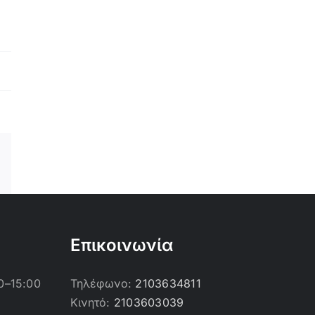
Email
Επικοινωνία
0–15:00
Τηλέφωνο:
2103634811
Κινητό:
2103603039