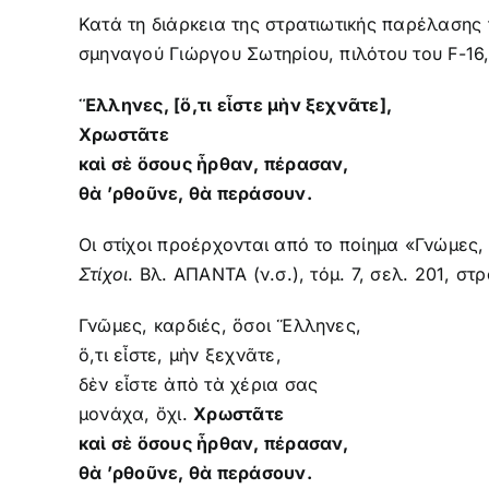
Κατά τη διάρκεια της στρατιωτικής παρέλασης
σμηναγού Γιώργου Σωτηρίου, πιλότου του F-16,
Ἕλληνες, [ὅ,τι εἶστε μὴν ξεχνᾶτε],
Χρωστᾶτε
καὶ σὲ ὅσους ἦρθαν, πέρασαν,
θὰ ’ρθοῦνε, θὰ περάσουν.
Οι στίχοι προέρχονται από το ποίημα «Γνώμες
Στίχοι
. Βλ. ΑΠΑΝΤΑ (ν.σ.), τόμ. 7, σελ. 201, στρ
Γνῶμες, καρδιές, ὅσοι Ἕλληνες,
ὅ,τι εἶστε, μὴν ξεχνᾶτε,
δὲν εἶστε ἀπὸ τὰ χέρια σας
μονάχα, ὄχι.
Χρωστᾶτε
καὶ σὲ ὅσους ἦρθαν, πέρασαν,
θὰ ’ρθοῦνε, θὰ περάσουν.