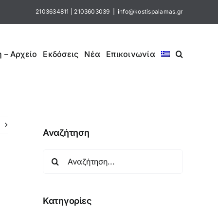
2103634811
|
2103603039
|
info@kostispalamas.gr
 – Αρχείο
Εκδόσεις
Νέα
Επικοινωνία
Αναζήτηση
Αναζήτηση
για:
Κατηγορίες