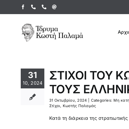
Μετάβαση
Facebook
Τηλέφωνο
Τηλέφωνο
Email
στο
περιεχόμενο
Αρχι
ΣΤΙΧΟΙ ΤΟΥ 
31
10, 2024
ΤΟΥΣ ΕΛΛΗΝΙ
31 Οκτωβρίου, 2024
|
Categories:
Μη κατη
Στίχοι
,
Κωστής Παλαμάς
Κατά τη διάρκεια της στρατιωτικής