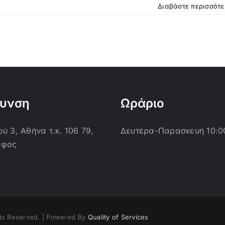
Διαβάστε περισσότ
θυνση
Ωράριο
ύ 3, Αθήνα τ.κ. 106 79,
Δευτέρα-Παρασκευή 10:0
οφος
ts Reserved. | Powered By
Quality of Services