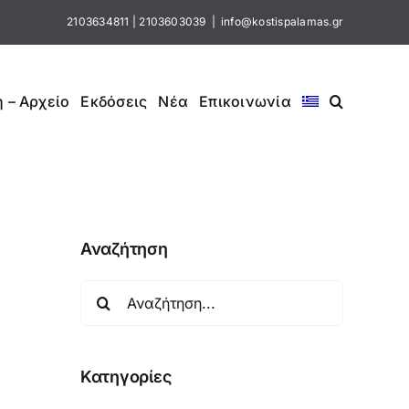
2103634811
|
2103603039
|
info@kostispalamas.gr
 – Αρχείο
Εκδόσεις
Νέα
Επικοινωνία
Αναζήτηση
Αναζήτηση
για:
Κατηγορίες