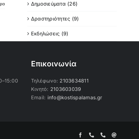
Δημοσιεύματα (26)
ερα
Δραστηριότητες (9)
Εκδηλώσεις (9)
Επικοινωνία
0–15:00
Τηλέφωνο:
2103634811
Κινητό:
2103603039
Email:
info@kostispalamas.gr
Facebook
Τηλέφωνο
Τηλέφωνο
Email