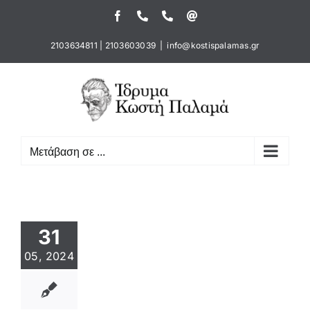
Μετάβαση
Facebook
Τηλέφωνο
Τηλέφωνο
Email
στο
περιεχόμενο
2103634811
|
2103603039
|
info@kostispalamas.gr
Μετάβαση σε ...
31
05, 2024