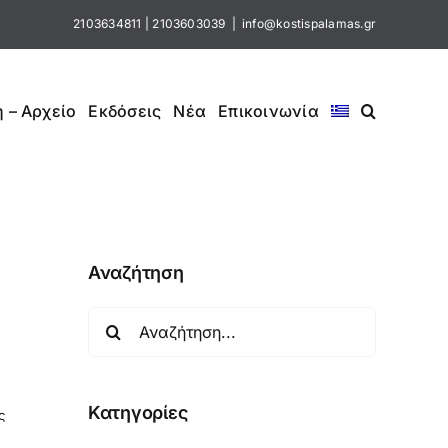
2103634811
|
2103603039
|
info@kostispalamas.gr
 – Αρχείο
Εκδόσεις
Νέα
Επικοινωνία
΄
Αναζήτηση
Αναζήτηση
για:
Κατηγορίες
ς