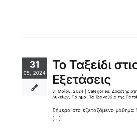
Το Ταξείδι στ
31
05, 2024
Eξετάσεις
31 Μαΐου, 2024
|
Categories:
Δραστηριότ
Λυκείων
,
Ποίημα
,
Τα Τραγούδια της Πατρ
Σήμερα στο εξεταζόμενο μάθημα Ν
[...]