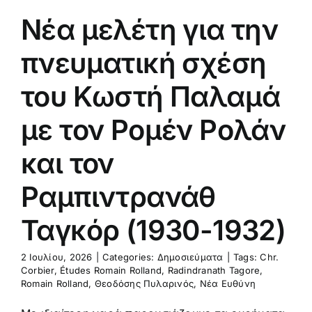
κόρ (1930-
Νέα μελέτη για την
1932)
μοσιεύματα
πνευματική σχέση
του Κωστή Παλαμά
με τον Ρομέν Ρολάν
και τον
Ραμπιντρανάθ
Ταγκόρ (1930-1932)
2 Ιουλίου, 2026
|
Categories:
Δημοσιεύματα
|
Tags:
Chr.
Corbier
,
Études Romain Rolland
,
Radindranath Tagore
,
Romain Rolland
,
Θεοδόσης Πυλαρινός
,
Νέα Ευθύνη