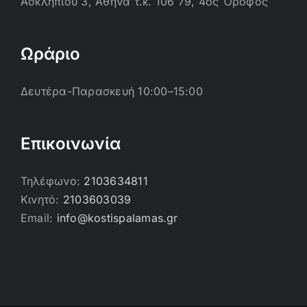
Ασκληπιού 3, Αθήνα τ.κ. 106 79, 4ος Όροφος
Ωράριο
Δευτέρα-Παρασκευή 10:00–15:00
Επικοινωνία
Τηλέφωνο:
2103634811
Κινητό:
2103603039
Email:
info@kostispalamas.gr