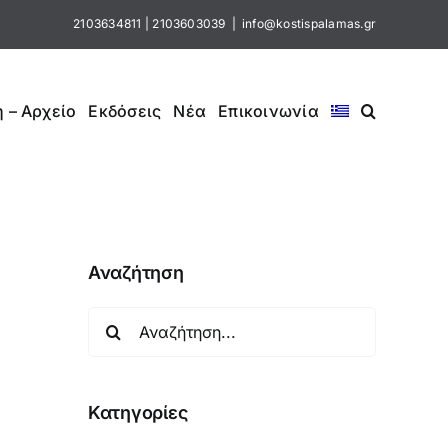
2103634811
|
2103603039
|
info@kostispalamas.gr
 – Αρχείο
Εκδόσεις
Νέα
Επικοινωνία
Αναζήτηση
Αναζήτηση
για:
Κατηγορίες