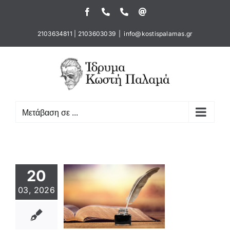
Μετάβαση
Facebook
Τηλέφωνο
Τηλέφωνο
Email
στο
περιεχόμενο
2103634811
|
2103603039
|
info@kostispalamas.gr
Μετάβαση σε ...
20
03, 2026
γκόσμια
α Ποίησης
στηριότητες