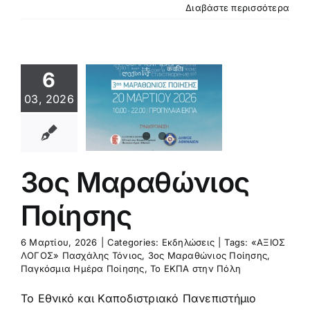
Διαβάστε περισσότερα
6
03, 2026
Μαραθώνιος
Ποίησης
κδηλώσεις
3ος Μαραθώνιος
Ποίησης
6 Μαρτίου, 2026
|
Categories:
Εκδηλώσεις
|
Tags:
«ΑΞΙΟΣ
ΛΟΓΟΣ» Πασχάλης Τόνιος
,
3ος Μαραθώνιος Ποίησης
,
Παγκόσμια Ημέρα Ποίησης
,
Το ΕΚΠΑ στην Πόλη
Το Εθνικό και Καποδιστριακό Πανεπιστήμιο