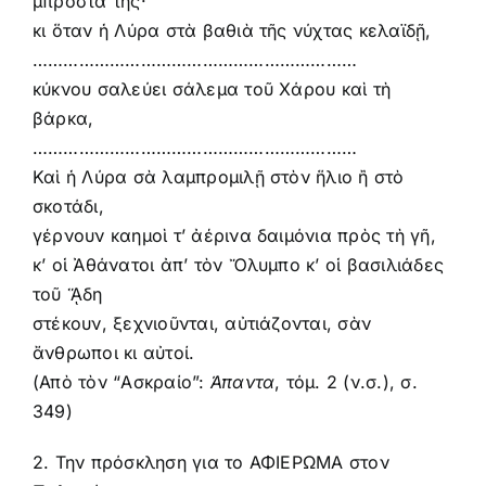
μπροστά της·
κι ὅταν ἡ Λύρα στὰ βαθιὰ τῆς νύχτας κελαϊδῇ,
………………………………………………………
κύκνου σαλεύει σάλεμα τοῦ Χάρου καὶ τὴ
βάρκα,
………………………………………………………
Καὶ ἡ Λύρα σὰ λαμπρομιλῇ στὸν ἥλιο ἢ στὸ
σκοτάδι,
γέρνουν καημοὶ τ’ ἀέρινα δαιμόνια πρὸς τὴ γῆ,
κ’ οἱ Ἀθάνατοι ἀπ’ τὸν Ὄλυμπο κ’ οἱ βασιλιάδες
τοῦ ᾍδη
στέκουν, ξεχνιοῦνται, αὐτιάζονται, σὰν
ἄνθρωποι κι αὐτοί.
(Απὸ τὸν “Ασκραίο”:
Άπαντα
,
τόμ. 2 (ν.σ.)
, σ.
349)
2. Την πρόσκληση για το ΑΦΙΕΡΩΜΑ στον