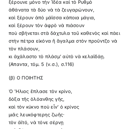
ξέρουνε μόνο τὴν Ἰδέα καὶ τὸ Ρυθμὸ
ἀθάνατα τὰ δύο νὰ τὰ ζευγαρώνουν,
καὶ ξέρουν ἀπὸ μάϊσσα κάποια μάγια,
καὶ ξέρουν τὸν ἀφρὸ νὰ πιάσουν
ποὺ σβήνεται στὰ δάχτυλα τοῦ καθενὸς καὶ πάει
στὴν πέτρα εἰκόνα ἢ ἄγαλμα στὸν προῦντζο νὰ
τὸν πλάσουν,
κι ἀχάλαστο τὸ πλάσμ’ αὐτὸ νὰ κελαϊδάῃ.
(
Άπαντα
,
τόμ. 5 (ν.σ.)
, σ.116)
(β) Ο ΠΟΙΗΤΗΣ
Ὁ Ἥλιος ἔπλασε τὸν κρίνο,
δόξα τῆς ὁλόανθης γῆς,
καὶ τὸν κύκνο ποὺ εἶν’ ὁ κρίνος
μιᾶς λευκόφτερης ζωῆς·
τὸν ἀϊτό, νὰ τόνε σέρνῃ