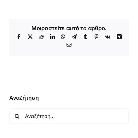
Μοιραστείτε αυτό το άρθρο.
Facebook
X
Reddit
LinkedIn
WhatsApp
Telegram
Tumblr
Pinterest
Vk
Xing
Email
Αναζήτηση
Αναζήτηση
για: