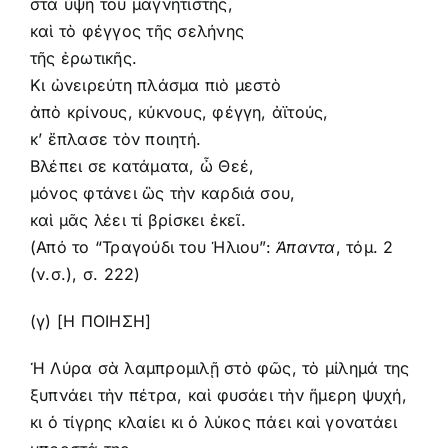
στὰ ὕψη του μαγνητιστής,
καὶ τὸ φέγγος τῆς σελήνης
τῆς ἐρωτικῆς.
Κι ὠνειρεύτη πλάσμα πιὸ μεστὸ
ἀπὸ κρίνους, κύκνους, φέγγη, ἀϊτούς,
κ’ ἔπλασε τὸν ποιητή.
Βλέπει σε κατάματα, ὦ Θεέ,
μόνος φτάνει ὣς τὴν καρδιά σου,
καὶ μᾶς λέει τί βρίσκει ἐκεῖ.
(Από το “Τραγούδι του Ήλιου”:
Άπαντα
,
τόμ. 2
(ν.σ.)
, σ. 222)
(γ) [Η ΠΟΙΗΣΗ]
Ἡ Λύρα σὰ λαμπρομιλῇ στὸ φῶς, τὸ μίλημά της
ξυπνάει τὴν πέτρα, καὶ φυσάει τὴν ἥμερη ψυχή,
κι ὁ τίγρης κλαίει κι ὁ λύκος πάει καὶ γονατάει