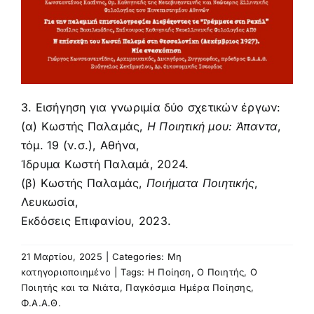
3. Εισήγηση για γνωριμία δύο σχετικών έργων:
(α) Κωστής Παλαμάς,
Η Ποιητική μου: Άπαντα
,
τόμ. 19
(ν.σ.), Αθήνα,
Ίδρυμα Κωστή Παλαμά, 2024.
(β) Κωστής Παλαμάς,
Ποιήματα Ποιητικής
,
Λευκωσία,
Εκδόσεις Επιφανίου, 2023.
21 Μαρτίου, 2025
|
Categories:
Μη
κατηγοριοποιημένο
|
Tags:
Η Ποίηση
,
Ο Ποιητής
,
Ο
Ποιητής και τα Νιάτα
,
Παγκόσμια Ημέρα Ποίησης
,
Φ.Α.Α.Θ.