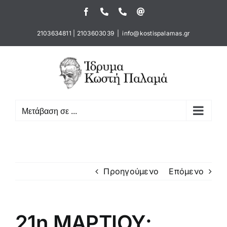
Μετάβαση
Facebook
Τηλέφωνο
Τηλέφωνο
Email
στο
περιεχόμενο
2103634811
|
2103603039
|
info@kostispalamas.gr
Μετάβαση σε ...
Προηγούμενο
Επόμενο
21η ΜΑΡΤΙΟΥ: