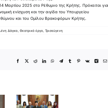
14 Μαρτίου 2025 στο Ρέθυμνο της Κρήτης. Πρόκειται γι
νομική ενίσχυση και την αιγίδα του Υπουργείου
Ρεθύμνου και του Ομίλου Βρακοφόρων Κρήτης.
λένη Δάγκα
,
Θεατρικό έργο
,
Τρισεύγενη
Facebook
X
Reddit
LinkedIn
WhatsApp
Telegram
Tumblr
Pinterest
Vk
Xing
ΜΑ
Η
ΜΑ»
ΨΗ
ΙΟΥ
ΥΣΑΣ
ΠΗΣ
ΥΤΟΥ
“Τα