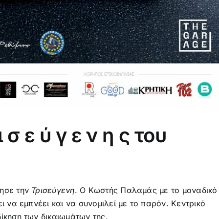
σ ε ύ γ ε ν η ς του
τησε την
Τρισεύγενη
. Ο Κωστής Παλαμάς με το μοναδικό
ι να εμπνέει και να συνομιλεί με το παρόν. Κεντρικό
ίκηση των δικαιωμάτων της.