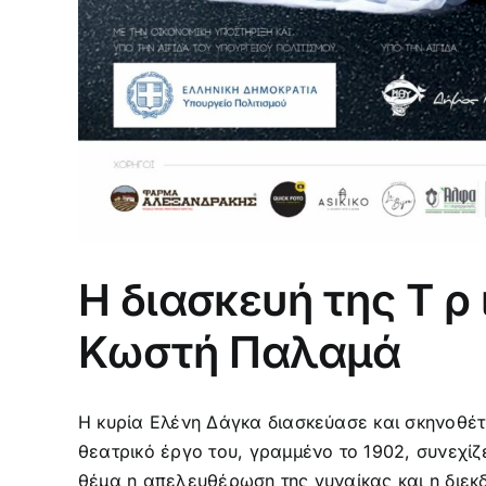
Η διασκευή της Τ ρ ι 
Κωστή Παλαμά
Η κυρία Ελένη Δάγκα διασκεύασε και σκηνοθέ
θεατρικό έργο του, γραμμένο το 1902, συνεχίζε
θέμα η απελευθέρωση της γυναίκας και η διεκδ