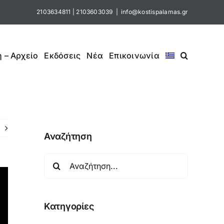
2103634811
|
2103603039
|
info@kostispalamas.gr
 – Αρχείο
Εκδόσεις
Νέα
Επικοινωνία
Αναζήτηση
Αναζήτηση
για:
Κατηγορίες