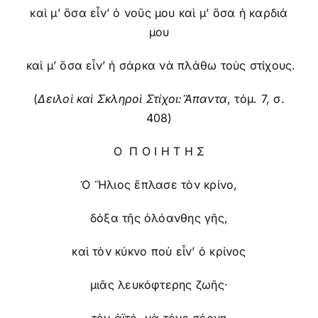
καὶ μ’ ὅσα εἶν’ ὁ νοῦς μου καὶ μ’ ὅσα ἡ καρδιά
μου
καὶ μ’ ὅσα εἶν’ ἡ σάρκα νὰ πλάθω τοὺς στίχους.
(
Δειλοὶ καὶ Σκληροὶ Στίχοι:Ἅπαντα
, τόμ. 7, σ.
408)
Ο Π Ο Ι Η Τ Η Σ
Ὁ Ἥλιος ἔπλασε τὸν κρίνο,
δόξα τῆς ὁλόανθης γῆς,
καὶ τὸν κύκνο ποὺ εἶν’ ὁ κρίνος
μιᾶς λευκόφτερης ζωῆς·
τὸν ἀϊτό, νὰ τόνε σέρνῃ