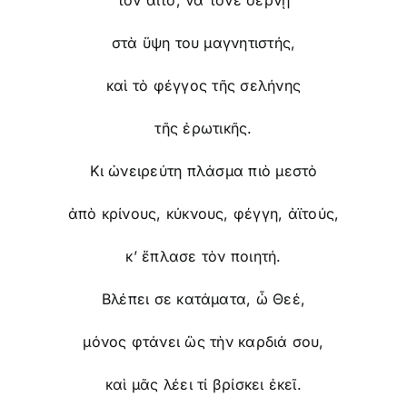
στὰ ὕψη του μαγνητιστής,
καὶ τὸ φέγγος τῆς σελήνης
τῆς ἐρωτικῆς.
Κι ὠνειρεύτη πλάσμα πιὸ μεστὸ
ἀπὸ κρίνους, κύκνους, φέγγη, ἀϊτούς,
κ’ ἔπλασε τὸν ποιητή.
Βλέπει σε κατάματα, ὦ Θεέ,
μόνος φτάνει ὣς τὴν καρδιά σου,
καὶ μᾶς λέει τί βρίσκει ἐκεῖ.