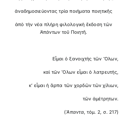
ἀναδημοσιεύοντας τρία ποιήματα ποιητικῆς
ἀπὸ τὴν νέα πλήρη φιλολογικὴ ἔκδοση τῶν
Ἁπάντων
τοῦ Ποιητῆ.
Εἶμαι ὁ ξανοιχτὴς τῶν Ὅλων,
καὶ τῶν Ὅλων εἶμαι ὁ λατρευτής,
κ’ εἶμαι ἡ ἅρπα τῶν χορδῶν τῶν χίλιων,
τῶν ἀμέτρητων.
(
Ἅπαντα
, τόμ. 2
,
σ. 217)