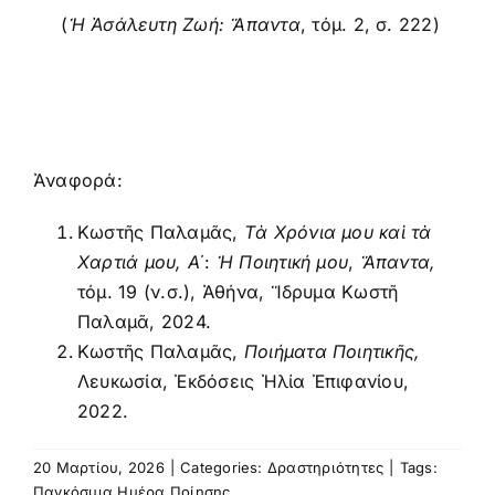
(
Ἡ Ἀσάλευτη Ζωή: Ἅπαντα
, τόμ. 2, σ. 222)
Ἀναφορά:
Κωστῆς Παλαμᾶς,
Τὰ Χρόνια μου καὶ τὰ
Χαρτιά μου, Α
΄:
Ἡ Ποιητική μου
,
Ἅπαντα,
τόμ. 19 (ν.σ.), Ἀθήνα, Ἵδρυμα Κωστῆ
Παλαμᾶ, 2024.
Κωστῆς Παλαμᾶς,
Ποιήματα Ποιητικῆς,
Λευκωσία, Ἐκδόσεις Ἠλία Ἐπιφανίου,
2022.
20 Μαρτίου, 2026
|
Categories:
Δραστηριότητες
|
Tags:
Παγκόσμια Ημέρα Ποίησης