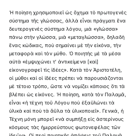
Ἡ ποίηση χρησιμοποιεῖ ὡς ὄχημα τὸ πρωτογενὲς
σύστημα τῆς γλώσσας, ἀλλὰ εἶναι πράγματι ἕνα
δευτερογενὲς σύστημα λόγου, μιὰ «γλώσσα»
πάνω στὴν γλώσσα, μιὰ «μεταγλώσσα», δηλαδὴ
ἕνας κώδικας, ποὺ σημαίνει μὲ τὴν εἰκόνα, τὴν
μεταφορὰ καὶ τὸν μύθο. Ὁ ποιητὴς μὲ τὰ μέσα
αὐτὰ «ἐμψυχώνει τ’ ἀντικείμενα [καὶ]
εἰκονογραφεῖ τὶς ἰδέες». Κατὰ τὸν Ἀριστοτέλη,
οἱ μύθοι καὶ οἱ ἰδέες πρέπει νὰ παρουσιάζονται
μὲ τέτοιο τρόπο, ὥστε νὰ νομίζει κάποιος ὅτι τὰ
βλέπει ὡς εἰκόνες. Ἡ ποίηση, κατὰ τὸν Παλαμᾶ,
εἶναι «ἡ τέχνη τοῦ Λόγου ποὺ ἐξαϋλώνει τὰ
ὑλικὰ καὶ ποὺ τὰ ἄϋλα τὰ ὑλικοποιεῖ». Γενικά, ἡ
Τέχνη μόνη μπορεῖ «νὰ συμπήξῃ εἰς ἀστερίνους
κόσμους τὰς ἡμιρρεύστους φωτονεφέλας τῶν
ἰδεῶν». Οἱ περὶ ποιητικῆς ἀπόψεις τοῦ Παλαμᾶ