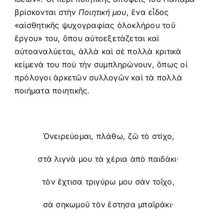
βρίσκονται στὴν
Ποιητική μου
, ἕνα εἶδος
«αἰσθητικῆς ψυχογραφίας ὁλοκλήρου τοῦ
ἔργου» του, ὅπου αὐτοεξετάζεται καὶ
αὐτοαναλύεται, ἀλλὰ καὶ σὲ πολλὰ κριτικὰ
κείμενά του ποὺ τὴν συμπληρώνουν, ὅπως οἱ
πρόλογοι ἀρκετῶν συλλογῶν καὶ τὰ πολλὰ
ποιήματα ποιητικῆς.
Ὀνειρεύομαι, πλάθω, ζῶ τὸ στίχο,
στὰ λιγνά μου τὰ χέρια ὰπὸ παιδάκι·
τὸν ἔχτισα τριγύρω μου σὰν τοῖχο,
σὰ σηκωμοῦ τὸν ἔστησα μπαϊράκι·