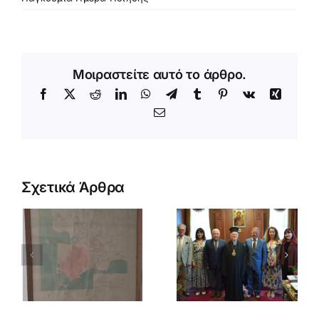
Μοιραστείτε αυτό το άρθρο.
Facebook
X
Reddit
LinkedIn
WhatsApp
Telegram
Tumblr
Pinterest
Vk
Xing
«ΙΔΡΥΜΑ
Email
ΚΩΣΤΗ
ΠΑΛΑΜΑ»
ΕΠΣΚΕΨΗ
ΚΛΙΜΑΚΙΟΥ
ΤΗΣ
Σχετικά Άρθρα
ΔΙΟΙΚΟΥΣΑΣ
ΕΠΙΤΡΟΠΗΣ
ΣΤΗΝ ΑΥΤΟΥ
ΘΕΙΟΤΑΤΗΝ
Η διασκευή της
ΠΑΝΑΓΙΟΤΗΤΑ
Τ ρ ι σ ε ύ γ ε ν
κ.κ.
η ς του Κωστή
ΒΑΡΘΟΛΟΜΑΙΟΝ
Παλαμά
Α΄ –
ΑΡΧΙΕΠΙΣΚΟΠΟΝ