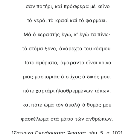
σὰν ποτήρι, καὶ πρόσφερα μὲ κεῖνο
τὸ νερό, τὸ κρασὶ καὶ τὸ φαρμάκι.
Μὰ ὁ κεραστὴς ἐγώ, κ’ ἐγὼ τὰ πίνω·
τὸ στόμα ξένο, ἀνόρεχτο τοῦ κόσμου.
Πότε ἀμύριστο, ἀμάραντο εἶναι κρίνο
μιᾶς μαστοριᾶς ὁ στίχος ὁ δικός μου,
πότε χορτάρι ἡλιοθρεμμένων τόπων,
καὶ πότε ὠμὰ τὸν ἀμολᾷ ὁ θυμός μου
φασκέλωμα στὰ μάτια τῶν ἀνθρώπων.
(
Σατιρικὰ Γυμνάσματα
:
Ἅπαντα
, τόμ. 5, σ. 102)