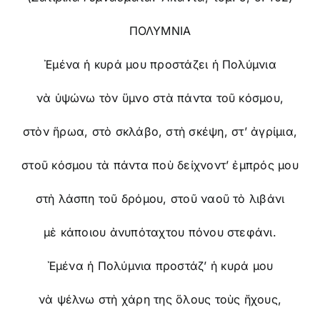
ΠΟΛΥΜΝΙΑ
Ἐμένα ἡ κυρά μου προστάζει ἡ Πολύμνια
νὰ ὑψώνω τὸν ὕμνο στὰ πάντα τοῦ κόσμου,
στὸν ἥρωα, στὸ σκλάβο, στὴ σκέψη, στ’ ἀγρίμια,
στοῦ κόσμου τὰ πάντα ποὺ δείχνοντ’ ἐμπρός μου
στὴ λάσπη τοῦ δρόμου, στοῦ ναοῦ τὸ λιβάνι
μὲ κάποιου ἀνυπόταχτου πόνου στεφάνι.
Ἐμένα ἡ Πολύμνια προστάζ’ ἡ κυρά μου
νὰ ψέλνω στὴ χάρη της ὅλους τοὺς ἤχους,