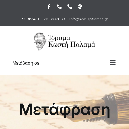
Μετάβαση
Facebook
Τηλέφωνο
Τηλέφωνο
Email
στο
περιεχόμενο
2103634811
|
2103603039
|
info@kostispalamas.gr
Μετάβαση σε ...
Μετάφραση