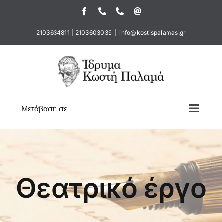
Μετάβαση
Facebook
Τηλέφωνο
Τηλέφωνο
Email
στο
περιεχόμενο
2103634811
|
2103603039
|
info@kostispalamas.gr
Μετάβαση σε ...
Θεατρικό έργο