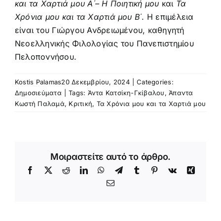
και τα Χαρτιά μου Α΄– Η Ποιητική μου
και
Τα
Χρόνια μου και τα Χαρτιά μου Β΄
. Η επιμέλεια
είναι του Γιώργου Ανδρειωμένου, καθηγητή
Νεοελληνικής Φιλολογίας του Πανεπιστημίου
Πελοποννήσου.
Kostis Palamas
20 Δεκεμβρίου, 2024
|
Categories:
Δημοσιεύματα
|
Tags:
Άντα Κατσίκη-Γκίβαλου
,
Άπαντα
Κωστή Παλαμά
,
Κριτική
,
Τα Χρόνια μου και τα Χαρτιά μου
Μοιραστείτε αυτό το άρθρο.
Facebook
X
Reddit
LinkedIn
WhatsApp
Telegram
Tumblr
Pinterest
Vk
Xing
Email