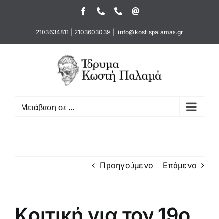
Μετάβαση
Facebook
Τηλέφωνο
Τηλέφωνο
Email
στο
περιεχόμενο
2103634811
|
2103603039
|
info@kostispalamas.gr
Μετάβαση σε ...
Προηγούμενο
Επόμενο
Κριτική για τον 19ο