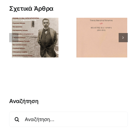
Σχετικά Άρθρα
Νέα μελέτη
για την
πνευματική
ΚΩΣΤΗΣ
σχέση του
ΠΑΛΑΜΑΣ ΑΠΑΝΤΑ ΤΟΜΟΣ
Κωστή
ΕΙΚΟΣΤΟΣ
Παλαμά με τον
ΤΕΤΑΡΤΟΣ Μελέτες
Ρομέν Ρολάν
και άρθρα
και τον
(1911-1914)
Ραμπιντρανάθ
Ταγκόρ (1930-
1932)
Αναζήτηση
Αναζήτηση
για: