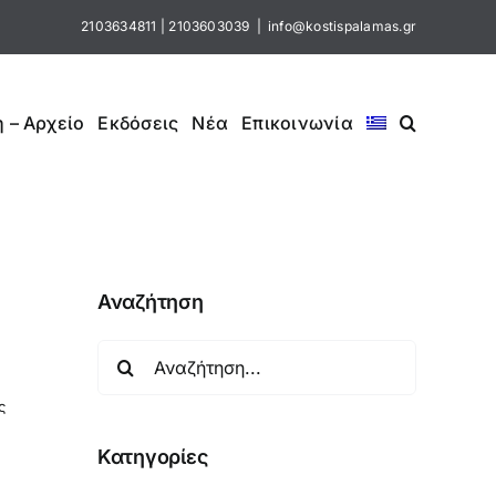
2103634811
|
2103603039
|
info@kostispalamas.gr
 – Αρχείο
Εκδόσεις
Νέα
Επικοινωνία
Αναζήτηση
Αναζήτηση
για:
ς
Κατηγορίες