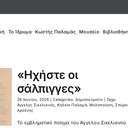
κή
Το Ίδρυμα
Κωστής Παλαμάς
Μουσείο
Βιβλιοθήκη
«Ηχήστε οι
σάλπιγγες»
26 Ιουνίου, 2026
|
Categories:
Δημοσιεύματα
|
Tags:
Άγγελος Σικελιανός
,
Κηδεία Παλαμά
,
Μελοποίηση
,
Σπύρο
Αρσένης
Το εμβληματικό ποίημα του Άγγελου Σικελιανού