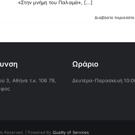
«Στην μνήμη του Παλαμά», [...]
Διαβάστε περισσότ
θυνση
Ωράριο
ύ 3, Αθήνα τ.κ. 106 79,
Δευτέρα-Παρασκευή 10:0
οφος
ts Reserved. | Powered By
Quality of Services